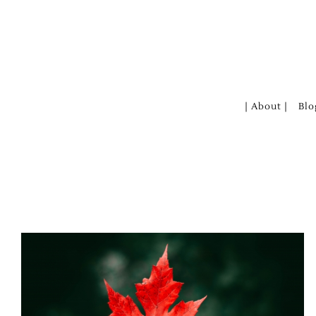
Zum
Inhalt
springen
| About |
Blo