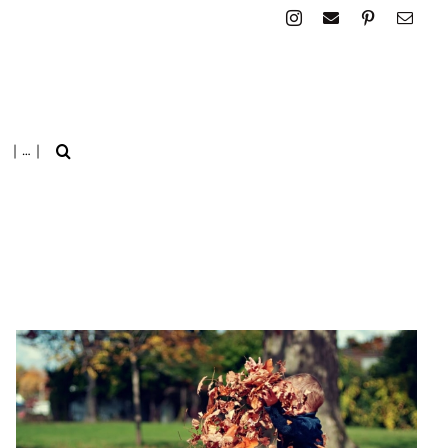
| … |