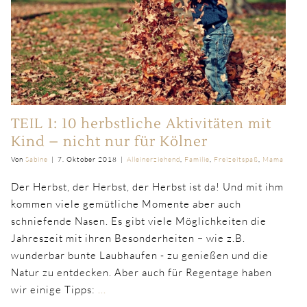
TEIL 1: 10 herbstliche Aktivitäten mit
Kind – nicht nur für Kölner
Von
Sabine
|
7. Oktober 2018
|
Alleinerziehend
,
Familie
,
Freizeitspaß
,
Mama
Der Herbst, der Herbst, der Herbst ist da! Und mit ihm
kommen viele gemütliche Momente aber auch
schniefende Nasen. Es gibt viele Möglichkeiten die
Jahreszeit mit ihren Besonderheiten – wie z.B.
wunderbar bunte Laubhaufen - zu genießen und die
Natur zu entdecken. Aber auch für Regentage haben
wir einige Tipps:
...