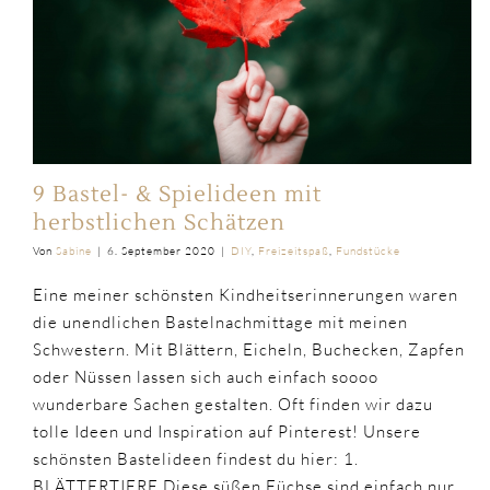
9 Bastel- & Spielideen mit
herbstlichen Schätzen
Von
Sabine
|
6. September 2020
|
DIY
,
Freizeitspaß
,
Fundstücke
Eine meiner schönsten Kindheitserinnerungen waren
die unendlichen Bastelnachmittage mit meinen
Schwestern. Mit Blättern, Eicheln, Buchecken, Zapfen
oder Nüssen lassen sich auch einfach soooo
wunderbare Sachen gestalten. Oft finden wir dazu
tolle Ideen und Inspiration auf Pinterest! Unsere
schönsten Bastelideen findest du hier: 1.
BLÄTTERTIERE Diese süßen Füchse sind einfach nur