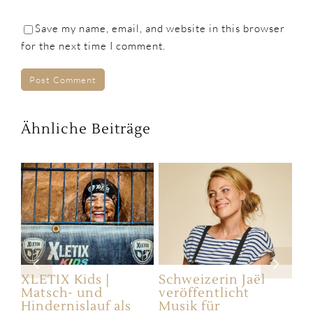
Save my name, email, and website in this browser
for the next time I comment.
Ähnliche Beiträge
Schweizerin Jaël
Unser
Go
veröffentlicht
Familienplaner 2023
5 
Musik für
| Printable mit vier
Art