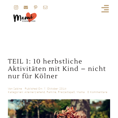
Zum
Inhalt
springen
TEIL 1: 10 herbstliche
Aktivitäten mit Kind – nicht
nur für Kölner
Von
Sabine
Published On: 7. Oktober 2018
on
Kategorien:
Alleinerziehend
,
Familie
,
Freizeitspaß
,
Mama
0 Kommentare
TEIL
1:
10
herbstl
Aktivit
mit
Kind