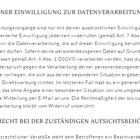
INER EINWILLIGUNG ZUR DATENVERARBEITU
itungsvorgänge sind nur mit deiner ausdrücklichen Einwillig
 erteilte Einwilligung jederzeit widerrufen (gemäß Art. 7 Ab
 wir die Datenverarbeitung, die auf dieser Einwilligung beruht
ren dürfen. Sofern deine personenbezogenen Daten auf Grun
essen gemäß Art. 6 Abs. 1 DSGVO verarbeitet werden, hast d
erspruch gegen die Verarbeitung deiner personenbezogenen
 vorliegen, die sich aus deiner besonderen Situation ergeben
Direktwerbung richtet. Im letzteren Fall hast du ein generel
 das ohne Angabe einer besonderen Situation von uns umgese
se Mitteilung per E-Mail an uns. Die Rechtmäßigkeit der bis 
arbeitung bleibt vom Widerruf unberührt.
ECHT BEI DER ZUSTÄNDIGEN AUFSICHTSBEH
tzrechtlicher Verstöße steht dem Betroffenen ein Beschwerd