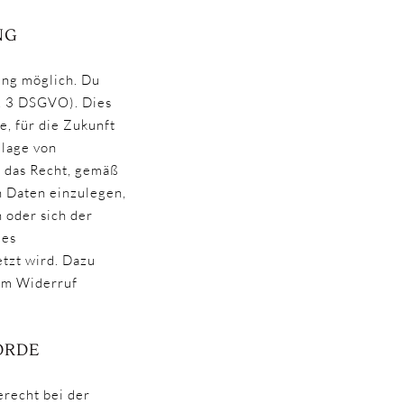
NG
ung möglich. Du
s. 3 DSGVO). Dies
e, für die Zukunft
dlage von
u das Recht, gemäß
 Daten einzulegen,
 oder sich der
les
tzt wird. Dazu
zum Widerruf
ÖRDE
erecht bei der