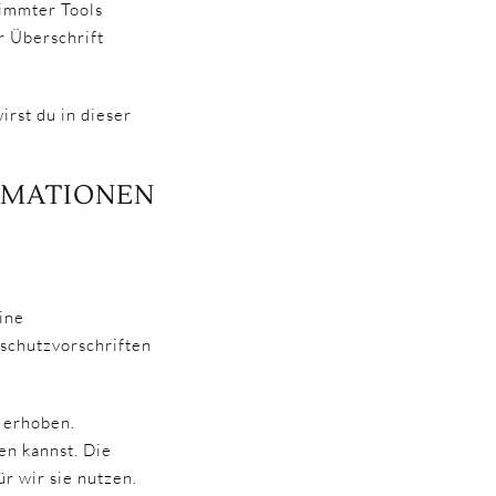
timmter Tools
r Überschrift
rst du in dieser
ORMATIONEN
ine
schutzvorschriften
 erhoben.
en kannst. Die
r wir sie nutzen.