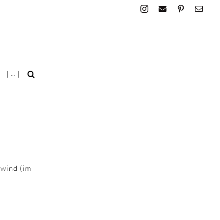
| … |
ewind (im