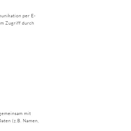
munikation per E-
em Zugriff durch
r gemeinsam mit
aten (z.B. Namen,