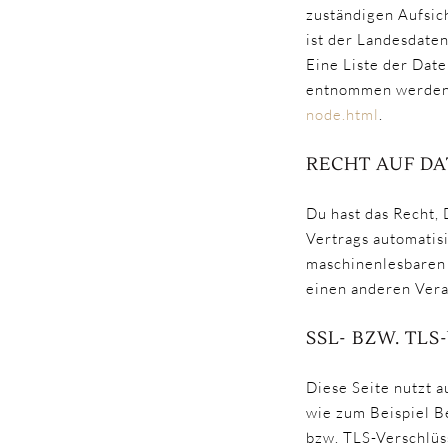
zuständigen Aufsic
ist der Landesdate
Eine Liste der Dat
entnommen werde
node.html
.
RECHT AUF D
Du hast das Recht, 
Vertrags automatisi
maschinenlesbaren 
einen anderen Veran
SSL- BZW. TL
Diese Seite nutzt 
wie zum Beispiel Be
bzw. TLS-Verschlüs