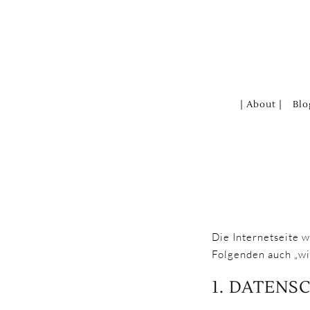
Zum
Inhalt
springen
| About |
Blo
Die Internetseite 
Folgenden auch „wir
1. DATENS