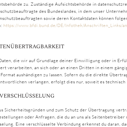
htsbehörde zu. Zuständige Aufsichtsbehörde in datenschutzr
nschutzbeauftragte des Bundeslandes, in dem unser Unternehm
enschutzbeauftragten sowie deren Kontaktdaten können folg
n:
https://www.bfdi.bund.de/DE/Infothek/Anschriften_Links/an
ATENÜBERTRAGBARKEIT
Daten, die wir auf Grundlage deiner Einwilligung oder in Erfü
ert verarbeiten, an sich oder an einen Dritten in einem gängi
Format aushändigen zu lassen. Sofern du die direkte Übertra
twortlichen verlangen, erfolgt dies nur, soweit es technisch 
S-VERSCHLÜSSELUNG
aus Sicherheitsgründen und zum Schutz der Übertragung vertra
stellungen oder Anfragen, die du an uns als Seitenbetreiber 
selung. Eine verschlüsselte Verbindung erkennst du daran, da