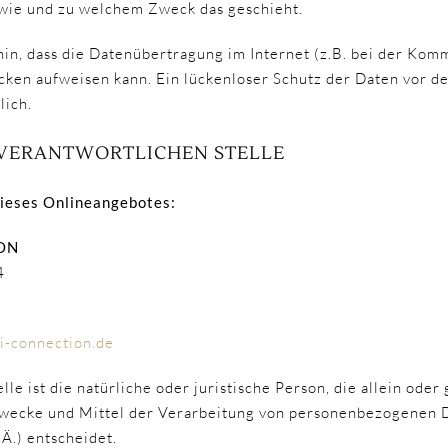
, wie und zu welchem Zweck das geschieht.
hin, dass die Datenübertragung im Internet (z.B. bei der Kom
ücken aufweisen kann. Ein lückenloser Schutz der Daten vor d
lich.
 VERANTWORTLICHEN STELLE
dieses Onlineangebotes:
ON
4
-connection.de
lle ist die natürliche oder juristische Person, die allein ode
wecke und Mittel der Verarbeitung von personenbezogenen D
Ä.) entscheidet.