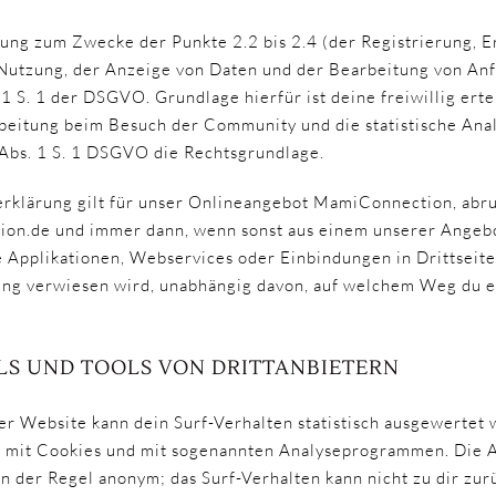
ung zum Zwecke der Punkte 2.2 bis 2.4 (der Registrierung, Er
 Nutzung, der Anzeige von Daten und der Bearbeitung von Anf
 1 S. 1 der DSGVO. Grundlage hierfür ist deine freiwillig erte
beitung beim Besuch der Community und die statistische Analy
6 Abs. 1 S. 1 DSGVO die Rechtsgrundlage.
rklärung gilt für unser Onlineangebot MamiConnection, abru
n.de und immer dann, wenn sonst aus einem unserer Angebo
 Applikationen, Webservices oder Einbindungen in Drittseite
ng verwiesen wird, unabhängig davon, auf welchem Weg du es
LS UND TOOLS VON DRITTANBIETERN
r Website kann dein Surf-Verhalten statistisch ausgewertet 
m mit Cookies und mit sogenannten Analyseprogrammen. Die A
in der Regel anonym; das Surf-Verhalten kann nicht zu dir zu