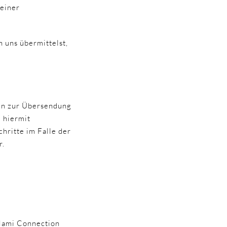
deiner
n uns übermittelst,
en zur Übersendung
 hiermit
hritte im Falle der
r.
 Mami Connection