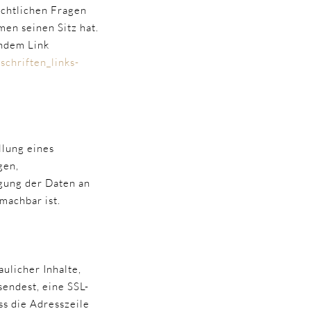
echtlichen Fragen
en seinen Sitz hat.
endem Link
schriften_links-
llung eines
gen,
gung der Daten an
machbar ist.
ulicher Inhalte,
sendest, eine SSL-
ss die Adresszeile