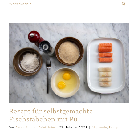
Weiterlesen
0
Rezept für selbstgemachte
Fischstäbchen mit Pü
Von
Sarah & Jule | Saint John
|
27. Februar 2023
|
Allgemein
,
Rezept