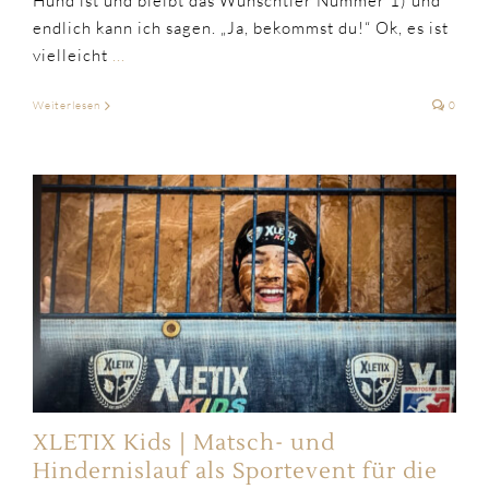
Hund ist und bleibt das Wunschtier Nummer 1) und
endlich kann ich sagen. „Ja, bekommst du!“ Ok, es ist
vielleicht
...
Weiterlesen
0
XLETIX Kids | Matsch- und
Hindernislauf als Sportevent für die