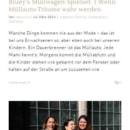
Bluey’s Müllwagen-Spielset I Wenn
Müllauto-Träume wahr werden
Von
Ines-Julia
|
14. März 2024
|
Allgemein
,
Familie
,
Kooperation
,
Spielzeug
Manche Dinge kommen nie aus der Mode – das ist
bei uns Erwachsenen so, aber eben auch bei unseren
Kindern. Ein Dauerbrenner ist das Müllauto. Jede
Mami kennt’s: Morgens kommt die Müllabfuhr und
die Kinder stehen wie gebannt vor dem Fenster oder
halten auf der Straße an um zuzusehen wie
...
Weiterlesen
0