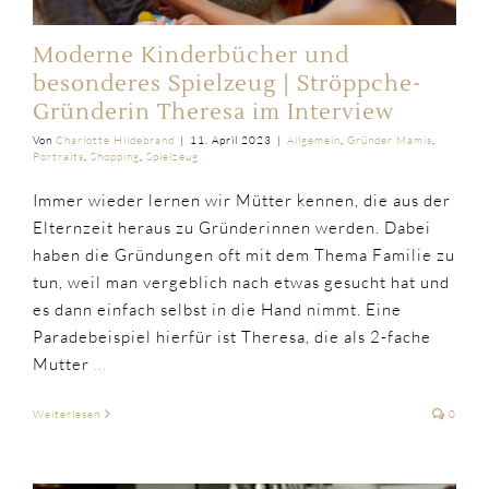
Moderne Kinderbücher und
besonderes Spielzeug | Ströppche-
Gründerin Theresa im Interview
Von
Charlotte Hildebrand
|
11. April 2023
|
Allgemein
,
Gründer Mamis
,
Portraits
,
Shopping
,
Spielzeug
Immer wieder lernen wir Mütter kennen, die aus der
Elternzeit heraus zu Gründerinnen werden. Dabei
haben die Gründungen oft mit dem Thema Familie zu
tun, weil man vergeblich nach etwas gesucht hat und
es dann einfach selbst in die Hand nimmt. Eine
Paradebeispiel hierfür ist Theresa, die als 2-fache
Mutter
...
Weiterlesen
0