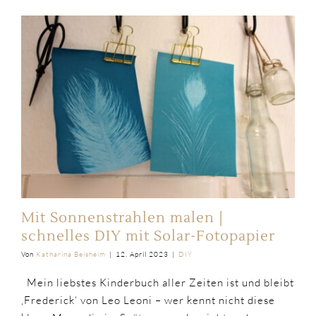
Mit Sonnenstrahlen malen |
schnelles DIY mit Solar-Fotopapier
Von
Katharina Beisheim
|
12. April 2023
|
DIY
Mein liebstes Kinderbuch aller Zeiten ist und bleibt
‚Frederick‘ von Leo Leoni – wer kennt nicht diese