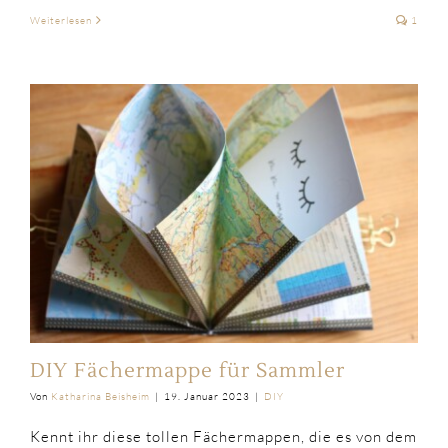
Weiterlesen
1
DIY Fächermappe für Sammler
Von
Katharina Beisheim
|
19. Januar 2023
|
DIY
Kennt ihr diese tollen Fächermappen, die es von dem