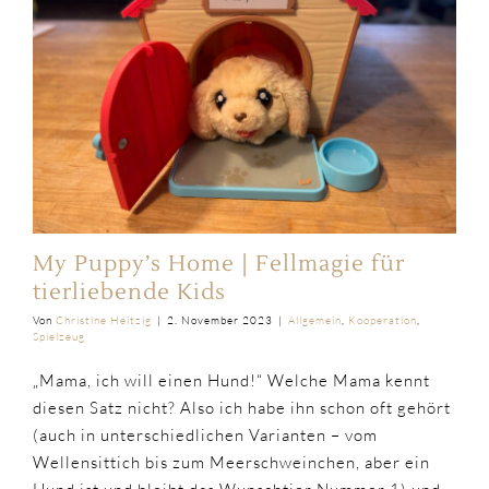
My Puppy’s Home | Fellmagie für
tierliebende Kids
Von
Christine Heitzig
|
2. November 2023
|
Allgemein
,
Kooperation
,
Spielzeug
„Mama, ich will einen Hund!“ Welche Mama kennt
diesen Satz nicht? Also ich habe ihn schon oft gehört
(auch in unterschiedlichen Varianten – vom
Wellensittich bis zum Meerschweinchen, aber ein