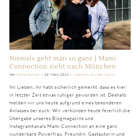
Niemals geht man so ganz | Mami
Connection zieht nach München
Von
Sabine Gärtner
|
10. März 2024
|
Allgemein
,
Gründer Mamis
Ihr Lieben, ihr habt sicherlich gemerkt, dass es hier
in letzter Zeit etwas ruhiger geworden ist. Deshalb
melden wir uns heute aufgrund eines besonderen
Anlasses bei euch: Wir verkünden heute feierlich die
Übergabe unseres Blogmagazins und
Instagramkanals Mami Connection an eine ganz
wunderbare Powerfrau, Freundin, Gastautorin und