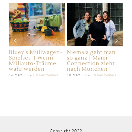
en
Bluey’s Müllwagen-
Niemals geht man
Di
&
Spielset I Wenn
so ganz | Mami
im
Müllauto-Träume
Connection zieht
Fa
wahr werden
nach München
wo
14. März 2024
|
0 Kommentare
10. März 2024
|
0 Kommentare
4. 
Copyright 2022