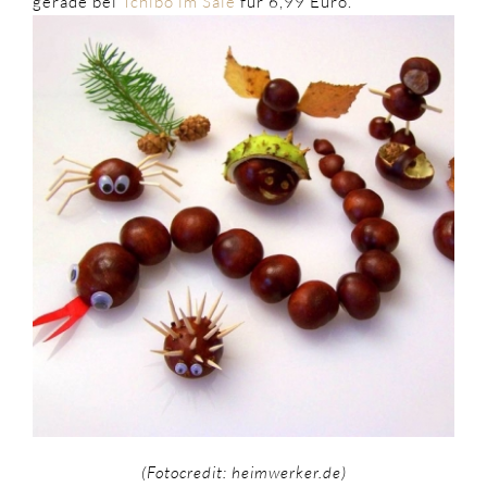
gerade bei
Tchibo im Sale
für 6,99 Euro.
(Fotocredit: heimwerker.de)