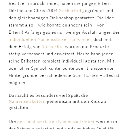
Besitzern zurück findet, haben die jungen Eltern
Dörthe und Chris 2004
StickerKid
gegründet und
den gleichnamigen Onlineshop gestartet. Die Idee
stammt also – wie könnte es anders sein – von
Eltern! Anfangs gab es nur wenige Ausführungen der
individuellen Namenssticker für Kinder
, doch mit
dem Erfolg von
StickerKid
wurden die Produkte
stetig verbessert und erweitert. Heute kann jeder
seine Etiketten komplett individuell gestalten. Mit
oder ohne Symbol, kunterbunte oder transparente
Hintergründe, verschiedenste Schriftarten – alles ist
möglich!
Da macht es besonders viel Spaß, die
Namensetiketten
gemeinsam mit den Kids zu
gestalten.
Die
personalisierbaren Namensaufkleber
werden in
der Schweiz gefertigt und sind von hoher Qualität.