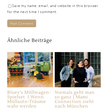
Save my name, email, and website in this browser
for the next time I comment.
Ähnliche Beiträge
en
Bluey’s Müllwagen-
Niemals geht man
Di
&
Spielset I Wenn
so ganz | Mami
im
Müllauto-Träume
Connection zieht
Fa
wahr werden
nach München
wo