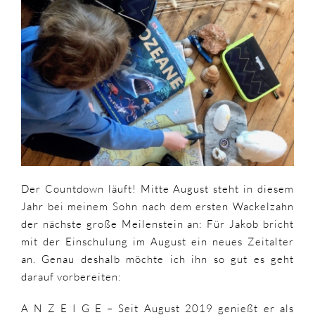
und
ein
Blick
in
die
Zukunft
|
#wennichgrossbin
Der Countdown läuft! Mitte August steht in diesem
Jahr bei meinem Sohn nach dem ersten Wackelzahn
der nächste große Meilenstein an: Für Jakob bricht
mit der Einschulung im August ein neues Zeitalter
an. Genau deshalb möchte ich ihn so gut es geht
darauf vorbereiten:
A N Z E I G E – Seit August 2019 genießt er als