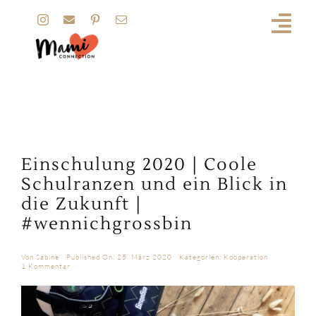
Zum
Inhalt
springen
Einschulung 2020 | Coole
Schulranzen und ein Blick in
die Zukunft |
#wennichgrossbin
Von
Sabine
Published On: 25. März 2020
Kategorien:
Kooperation
on
1 Kommentar
Einschulung
2020
|
Coole
Schulranzen