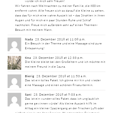
würde ich mich sehr freuen!
Wir fahren nach Weihnachten zu meiner Familie, die 800 km
entfernt wohnt. Alle freuen sich so darauf die Kleine zu sehen,
dass das für mich eine wahre Auszeit ist – das Strahlen in ihren
Augen und für mich ein paar Stunden Ruhe und Schlaf
nachholen. Freue mich außerdem sehr auf einen Thermen-
Besuch mit meinem Mann.
Nada
23. Dezember 2018 at 11:08 p.m.
Ein Besuch in der Therme und eine Massage sind pure
Entspannung!
tina
23. Dezember 2018 at 12:33 p.m.
Die Kleine bleibt bei den Großeltern und ich möchte mit
meinem Freund in die Sauna.
Bierig
23. Dezember 2018 at 11:53 a.m.
Das ist ein tolles Paket. Ich gönne mir hin und wieder
eine Massage und einen schönen Friseurtermin.
Sani
23. Dezember 2018 at 9:03 a.m.
Das ist ein wundervolles Paket, dass ich unglaublich
gerne gewinnen würde! Als kleine Auszeit hilft im
Alltag ein kleiner Spaziergang an der frischen Luft oder
einfach eine kurze Yoga Session. Wunderschöne Feiertage!