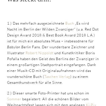
1.) Das mehrfach ausgezeichnete
Buch
„
Es wird
Nacht im Berlin der Wilden Zwanziger“
(u.a. Red Dot
Design Award 2018 & Best Book Award 2018 L.A.)
ist für mich ein absolutes Muss – insbesodnere für
Babylon Berlin
Fans. Der wunderbare Zeichner und
Illustrator
Robert Nippoldt
und Kunstkritiker Boris
Pofalla haben den Geist des Berlins der Zwanziger in
einem großartigen Stadtportrait eingefangen. Dank
einer Musik-CD mit Originalaufnahmen wird das
wunderschöne Buch (
Taschen Verlag
) zu einem
Gesamtkunstwerk für alle Sinne.
2.) Dieser smarte Foto-Printer hat uns schon im
Sommer
begeistert: All die schönen Bilder vom
Weihnachtsfest lassen sich mit dem analogen
KiiPix