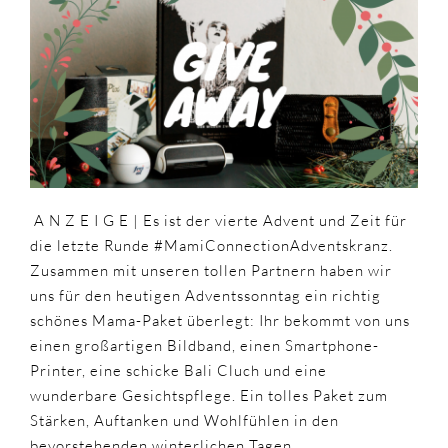
VERLOSUNG
TEIL
4
//
BEENDET
A N Z E I G E | Es ist der v
ierte Advent und Zeit für
die letzte Runde #MamiConnectionAdventskranz.
Zusammen mit unseren tollen Partnern haben wir
uns für den heutigen Adventssonntag ein richtig
schönes Mama-Paket überlegt: Ihr bekommt von uns
einen großartigen Bildband, einen Smartphone-
Printer, eine schicke Bali Cluch und eine
wunderbare Gesichtspflege. Ein tolles Paket zum
Stärken, Auftanken und Wohlfühlen in den
bevorstehenden winterlichen Tagen.