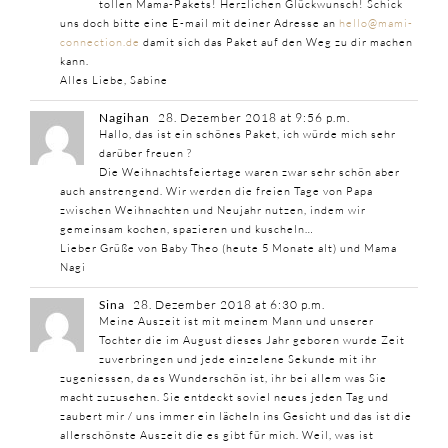
tollen Mama-Pakets! Herzlichen Glückwunsch! Schick
uns doch bitte eine E-mail mit deiner Adresse an
hello@mami-
connection.de
damit sich das Paket auf den Weg zu dir machen
kann.
Alles Liebe, Sabine
Nagihan
28. Dezember 2018 at 9:56 p.m.
Hallo, das ist ein schönes Paket, ich würde mich sehr
darüber freuen ?
Die Weihnachtsfeiertage waren zwar sehr schön aber
auch anstrengend. Wir werden die freien Tage von Papa
zwischen Weihnachten und Neujahr nutzen, indem wir
gemeinsam kochen, spazieren und kuscheln…
Lieber Grüße von Baby Theo (heute 5 Monate alt) und Mama
Nagi
Sina
28. Dezember 2018 at 6:30 p.m.
Meine Auszeit ist mit meinem Mann und unserer
Tochter die im August dieses Jahr geboren wurde Zeit
zuverbringen und jede einzelene Sekunde mit ihr
zugeniessen, da es Wunderschön ist, ihr bei allem was Sie
macht zuzusehen. Sie entdeckt soviel neues jeden Tag und
zaubert mir / uns immer ein lächeln ins Gesicht und das ist die
allerschönste Auszeit die es gibt für mich. Weil, was ist