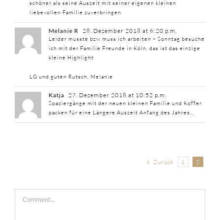
schöner als seine Auszeit mit seiner eigenen kleinen
liebevollen Familie zuverbringen
Melanie R
28. Dezember 2018 at 6:20 p.m.
Leider musste bzw muss ich arbeiten – Sonntag besuche
ich mit der Familie Freunde in Köln, das ist das einzige
kleine Highlight
LG und guten Rutsch, Melanie
Katja
27. Dezember 2018 at 10:52 p.m.
Spaziergänge mit der neuen kleinen Familie und Koffer
packen für eine Längere Auszeit Anfang des Jahres…
Zurück
1
2
Comment