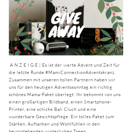
VERLOSUNG
TEIL
4
//
BEENDET
A N Z E I G E | Es ist der v
ierte Advent und Zeit für
die letzte Runde #MamiConnectionAdventskranz.
Zusammen mit unseren tollen Partnern haben wir
uns für den heutigen Adventssonntag ein richtig
schönes Mama-Paket überlegt: Ihr bekommt von uns
einen großartigen Bildband, einen Smartphone-
Printer, eine schicke Bali Cluch und eine
wunderbare Gesichtspflege. Ein tolles Paket zum
Stärken, Auftanken und Wohlfühlen in den
bevorstehenden winterlichen Tagen.