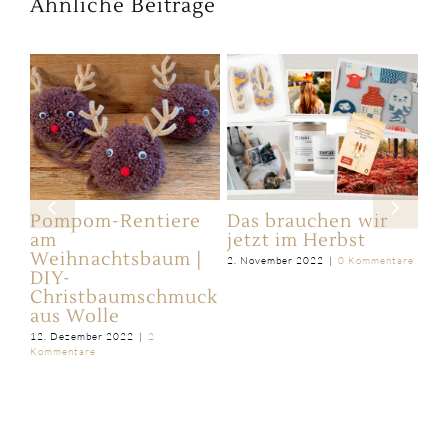
Ähnliche Beiträge
ie
Pompom-Rentiere
Das brauchen wir
Si
am
jetzt im Herbst
B
Weihnachtsbaum |
ZE
2. November 2022
|
0 Kommentare
DIY-
Te
Christbaumschmuck
2. 
aus Wolle
12. Dezember 2022
|
2
Kommentare