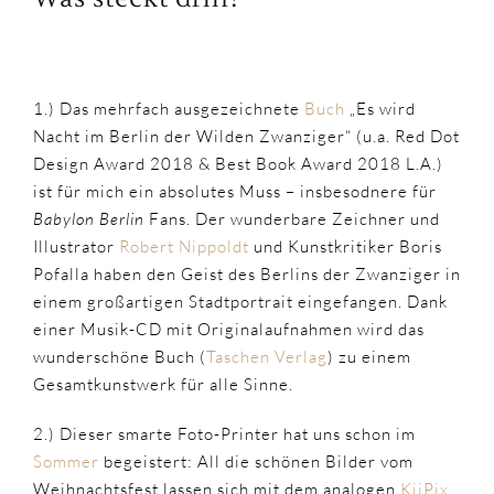
1.) Das mehrfach ausgezeichnete
Buch
„
Es wird
Nacht im Berlin der Wilden Zwanziger“
(u.a. Red Dot
Design Award 2018 & Best Book Award 2018 L.A.)
ist für mich ein absolutes Muss – insbesodnere für
Babylon Berlin
Fans. Der wunderbare Zeichner und
Illustrator
Robert Nippoldt
und Kunstkritiker Boris
Pofalla haben den Geist des Berlins der Zwanziger in
einem großartigen Stadtportrait eingefangen. Dank
einer Musik-CD mit Originalaufnahmen wird das
wunderschöne Buch (
Taschen Verlag
) zu einem
Gesamtkunstwerk für alle Sinne.
2.) Dieser smarte Foto-Printer hat uns schon im
Sommer
begeistert: All die schönen Bilder vom
Weihnachtsfest lassen sich mit dem analogen
KiiPix