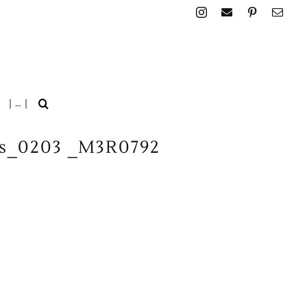
| … |
es_0203 _M3R0792