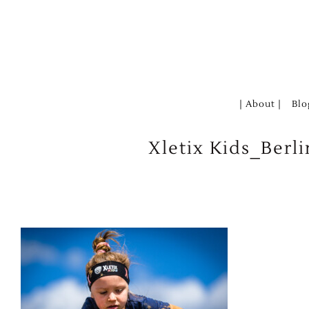
Zum
Inhalt
springen
| About |
Blo
Xletix Kids_Ber