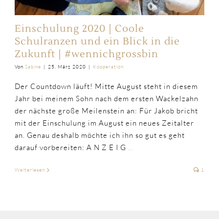
Einschulung 2020 | Coole
Schulranzen und ein Blick in die
Zukunft | #wennichgrossbin
Von
Sabine
|
25. März 2020
|
Kooperation
Der Countdown läuft! Mitte August steht in diesem
Jahr bei meinem Sohn nach dem ersten Wackelzahn
der nächste große Meilenstein an: Für Jakob bricht
mit der Einschulung im August ein neues Zeitalter
an. Genau deshalb möchte ich ihn so gut es geht
darauf vorbereiten: A N Z E I G
...
Weiterlesen
1