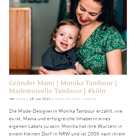
Gründer Mami | Monika Tambour |
Mademoiselle Tambour | #köln
Von
Sabine
|
15. Juli 2018
|
Mama
,
Portraits
,
Shopping
Die Mode-Designerin Monika Tambour erzählt, wie
es ist, Mama und erfolgreiche Inhaberin eines
eigenen Labels zu sein. Monika hat ihre Wurzeln in
einem kleinen Dorf in NRW und ist 2008 nach ihrem