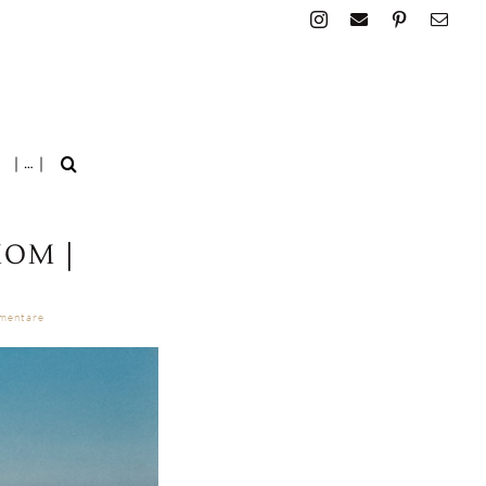
| … |
MOM |
on
mentare
5
Fragen
an…
|
Mona
von
PROUD
TO
BE
A
MOM
|