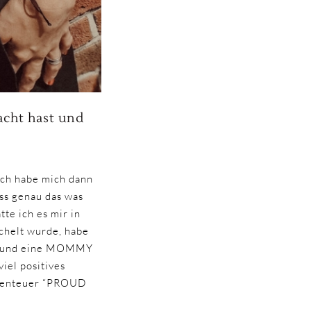
acht hast und
Ich habe mich dann
ss genau das was
tte ich es mir in
chelt wurde, habe
rt und eine MOMMY
iel positives
Abenteuer “PROUD