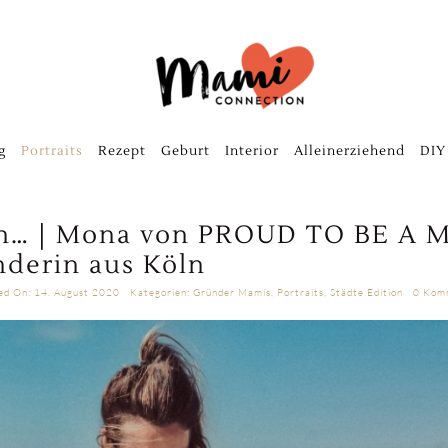
g
Portraits
Rezept
Geburt
Interior
Alleinerziehend
DIY
an… | Mona von PROUD TO BE A 
nderin aus Köln
hed On: 14. August 2020
Kategorien:
Gründer Mamis
,
Portraits
,
Städte Edition
0 Kom