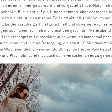
ie ich es mir immer gewünscht und vorgestellt habe. Natürlich
s sehr viel Rücksicht auf die Kinder nehmen, aber das mache ic
heiten nicht. Alles hat seine Zeit und aktuell genieße ich m
t. Leider rast die Zeit viel zu schnell und so genieße ich es
ringen, auch wenn es mich manchnal den gesamten “Feierabend
eil ich erschöpft mit einschlafe; auch wenn ich manchmal nach
auch wenn ich für eine Besorgung, die sonst 10 Min dauert e
am Wochenende morgens um 06.00h schon fleißig Paw Patrol
und Playmobil spiele. Ja auch dann versuche ich es zu genie