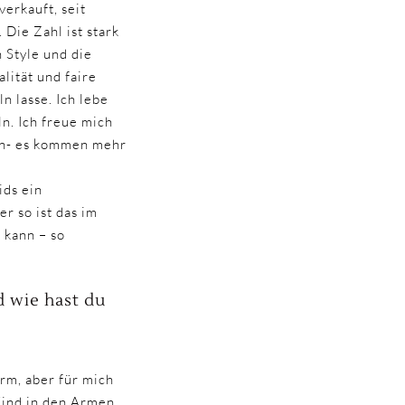
verkauft, seit
Die Zahl ist stark
 Style und die
lität und faire
n lasse. Ich lebe
. Ich freue mich
ein- es kommen mehr
ids ein
r so ist das im
 kann – so
 wie hast du
rm, aber für mich
Kind in den Armen