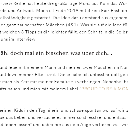
erview Reihe hat heute die großartige Mona aus Köln das Wort
de und Antwort. Mona ist Ende 2019 mit ihrem Fair Fashion 
 Selbständigkeit gestartet. Die Idee dazu entstand aus eigenem
r ganz zauberhafter Mädchen (4&1). Was sie auf die Idee für
 welchen 3 Tipps es dir leichter fällt, den Schritt in die Selb
uns im Interview:
ähl doch mal ein bisschen was über dich….
lt und lebe mit meinem Mann und meinen zwei Mädchen im Nor
ountdown meiner Elternzeit. Diese habe ich unfassbar doll gen
r mich als Zeit mit meiner Familie zu verbringen. Nebenbei ha
aufzubauen und mich mit meinem Label “
PROUD TO BE A MO
meinen Kids in den Tag hinein und schaue spontan worauf wir
ebe das Leben und versuche es immer so stressfrei und entspa
nd leben lassen” und dabei nie aus dem Auge verlieren was wirk