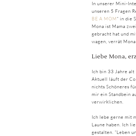
In unserer Mini-Int
unseren 5 Fragen Re
BE A MOM
“ in die
Mona ist Mama zweie
gebracht hat und mit
wagen, verrät Mona 
Liebe Mona, erz
Ich bin 33 Jahre a
Aktuell läuft der C
nichts Schöneres fü
mir ein Standbein 
verwirklichen.
Ich lebe gerne mit 
Laune haben. Ich li
gestalten. “Leben u