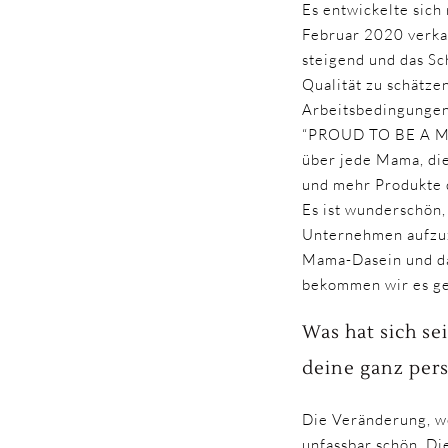
Es entwickelte sich 
Februar 2020 verkau
steigend und das Sc
Qualität zu schätzen
Arbeitsbedingungen,
“PROUD TO BE A MOM
über jede Mama, die
und mehr Produkte 
Es ist wunderschön, 
Unternehmen aufzuzi
Mama-Dasein und das
bekommen wir es g
Was hat sich s
deine ganz per
Die Veränderung, we
unfassbar schön. Di