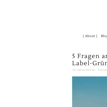
Zum
Inhalt
springen
| About |
Blo
5 Fragen 
Label-Grü
Von
Sabine Gärtner
Publis