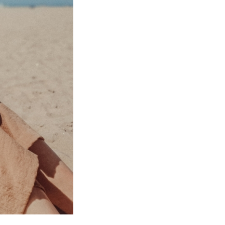
Label-
Gründerin
aus
Köln