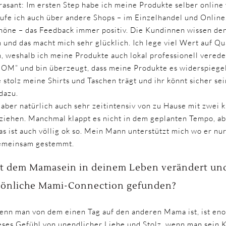
rasant: Im ersten Step habe ich meine Produkte selber online 
fe ich auch über andere Shops – im Einzelhandel und Online. 
höne – das Feedback immer positiv. Die Kundinnen wissen den
 und das macht mich sehr glücklich. Ich lege viel Wert auf Qua
 weshalb ich meine Produkte auch lokal professionell veredel
” und bin überzeugt, dass meine Produkte es widerspiegeln
 stolz meine Shirts und Taschen trägt und ihr könnt sicher s
dazu.
aber natürlich auch sehr zeitintensiv von zu Hause mit zwei k
ehen. Manchmal klappt es nicht in dem geplanten Tempo, abe
 ist auch völlig ok so. Mein Mann unterstützt mich wo er nur
emeinsam gestemmt.
eit dem Mamasein in deinem Leben verändert und
sönliche Mami-Connection gefunden?
nn man von dem einen Tag auf den anderen Mama ist, ist eno
eses Gefühl von unendlicher Liebe und Stolz, wenn man sein 