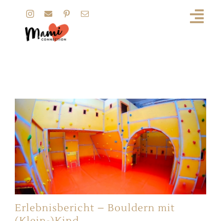
Zum
Inhalt
springen
klettern
Erlebnisbericht – Bouldern mit