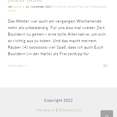
(Klein-)Kind
Von
Sabine
|
14. November 2017
|
Alleinerziehend
,
Familie
,
Freizeitspaß
,
Mama
Das Wetter war auch am vergangen Wochenende
mehr als unbeständig. Für uns also mal wieder Zeit
Bouldern zu gehen – eine tolle Alternative, um sich
so richtig aus zu toben. Und das macht meinem
Räuber (4) sooooooo viel Spaß, dass ich auch Euch
Bouldern (in der Halle) als Freizeittipp für
...
Weiterlesen
0
Copyright 2022
Impressum
|
Datenschutz
Nac
obe