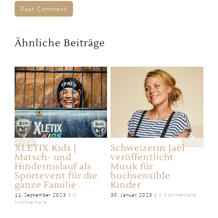
Ähnliche Beiträge
ers
XLETIX Kids |
Schweizerin Jaël
Un
er
Matsch- und
veröffentlicht
Fa
d
Hindernislauf als
Musik für
| 
n
Sportevent für die
hochsensible
Sp
ganze Familie
Kinder
D
tare
11. September 2023
|
0
30. Januar 2023
|
0 Kommentare
22.
Kommentare