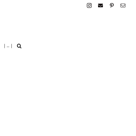
| … |