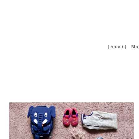
Zum
Inhalt
springen
| About |
Blo