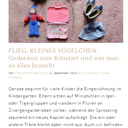
FLIEG, KLEINES VÖGELCHEN.
Gedanken zum Kitastart und was man
so alles braucht
Von
Charlotte Hildebrand
|
2. September 2018
|
Fundstücke
,
Mama
,
Shopping
Gerade beginnt für viele Kinder die Eingewöhnung im
Kindergarten. Eltern sitzen auf Ministühlen in Igel-
oder Tigergruppen und wandern in Fluren an
Zwergengarderoben vorbei, während der Sprössling
staunend ein neues Kapitel aufschlägt. Die ein oder
andere Träne bleibt dabei nicht aus. Auch wir befinden