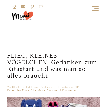
Zum
Inhalt
springen
FLIEG, KLEINES
VÖGELCHEN. Gedanken zum
Kitastart und was man so
alles braucht
Von
Charlotte Hildebrand
Published On: 2. September 2018
on
Kategorien:
Fundstücke
,
Mama
,
Shopping
1 Kommentar
FLIEG,
KLEINES
VÖGELCHEN.
Gedanken
zum