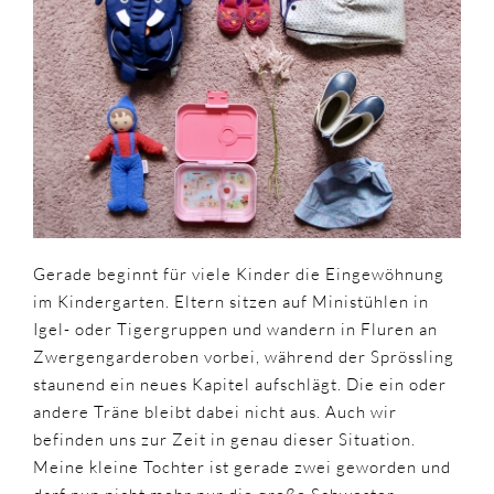
Kitastart
und
was
man
so
alles
braucht
Gerade beginnt für viele Kinder die Eingewöhnung
im Kindergarten. Eltern sitzen auf Ministühlen in
Igel- oder Tigergruppen und wandern in Fluren an
Zwergengarderoben vorbei, während der Sprössling
staunend ein neues Kapitel aufschlägt. Die ein oder
andere Träne bleibt dabei nicht aus. Auch wir
befinden uns zur Zeit in genau dieser Situation.
Meine kleine Tochter ist gerade zwei geworden und