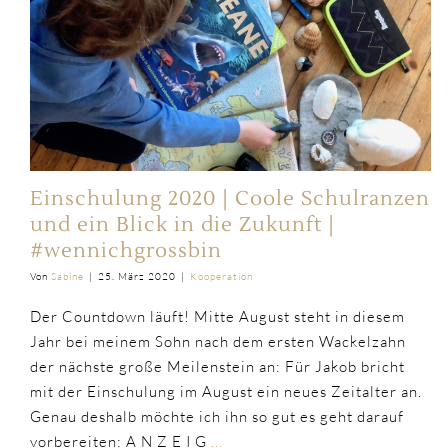
Einschulung 2020 | Coole Schulranzen
und ein Blick in die Zukunft |
#wennichgrossbin
Von
Sabine
|
25. März 2020
|
Kooperation
Der Countdown läuft! Mitte August steht in diesem
Jahr bei meinem Sohn nach dem ersten Wackelzahn
der nächste große Meilenstein an: Für Jakob bricht
mit der Einschulung im August ein neues Zeitalter an.
Genau deshalb möchte ich ihn so gut es geht darauf
vorbereiten: A N Z E I G
...