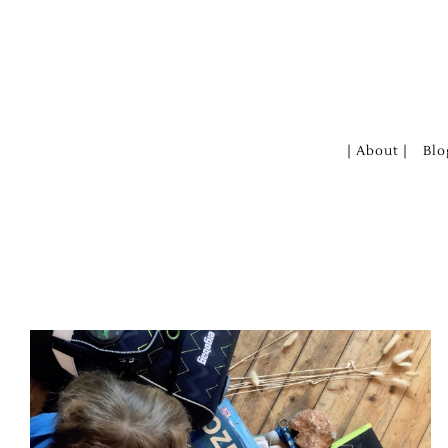
Zum
Inhalt
springen
| About |
Blo