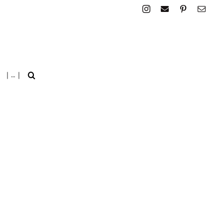
| … |