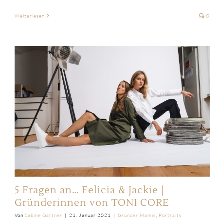
Weiterlesen
0
5 Fragen an… Felicia & Jackie |
Gründerinnen von TONI CORE
Von
Sabine Gärtner
|
21. Januar 2021
|
Gründer Mamis
,
Portraits