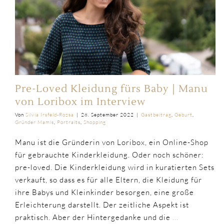
Pre-Loved Kleidung fürs Baby | Manu
von Loribox im Interview
Von
Silvia Irsfeld-Rozsa
|
28. September 2022
|
Gastbeitrag
,
Geburt
,
Gründer Mamis
,
Portraits
,
Shopping
Manu ist die Gründerin von Loribox, ein Online-Shop
für gebrauchte Kinderkleidung. Oder noch schöner:
pre-loved. Die Kinderkleidung wird in kuratierten Sets
verkauft, so dass es für alle Eltern, die Kleidung für
ihre Babys und Kleinkinder besorgen, eine große
Erleichterung darstellt. Der zeitliche Aspekt ist
praktisch. Aber der Hintergedanke und die
...