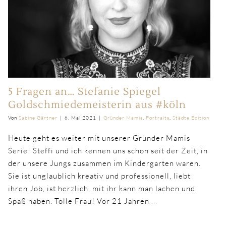
5 Fragen an… Stefanie Spiegel
Goldschmiedemeisterin aus #köln
Von
Sabine Gärtner
|
8. Mai 2021
|
Gründer Mamis
,
Portraits
,
Städte Edition
Heute geht es weiter mit unserer Gründer Mamis
Serie! Steffi und ich kennen uns schon seit der Zeit, in
der unsere Jungs zusammen im Kindergarten waren.
Sie ist unglaublich kreativ und professionell, liebt
ihren Job, ist herzlich, mit ihr kann man lachen und
Spaß haben. Tolle Frau! Vor 21 Jahren
...