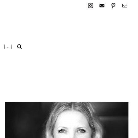
| … |