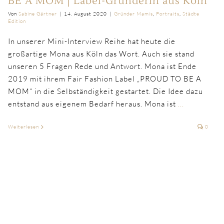
BE A MOM | Label-Gründerin aus Köln
Von
Sabine Gärtner
|
14. August 2020
|
Gründer Mamis
,
Portraits
,
Städte
Edition
In unserer Mini-Interview Reihe hat heute die
großartige Mona aus Köln das Wort. Auch sie stand
unseren 5 Fragen Rede und Antwort. Mona ist Ende
2019 mit ihrem Fair Fashion Label „PROUD TO BE A
MOM“ in die Selbständigkeit gestartet. Die Idee dazu
entstand aus eigenem Bedarf heraus. Mona ist
...
Weiterlesen
0