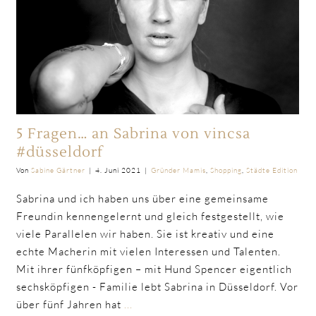
5 Fragen… an Sabrina von vincsa
#düsseldorf
Von
Sabine Gärtner
|
4. Juni 2021
|
Gründer Mamis
,
Shopping
,
Städte Edition
Sabrina und ich haben uns über eine gemeinsame
Freundin kennengelernt und gleich festgestellt, wie
viele Parallelen wir haben. Sie ist kreativ und eine
echte Macherin mit vielen Interessen und Talenten.
Mit ihrer fünfköpfigen – mit Hund Spencer eigentlich
sechsköpfigen - Familie lebt Sabrina in Düsseldorf. Vor
über fünf Jahren hat
...