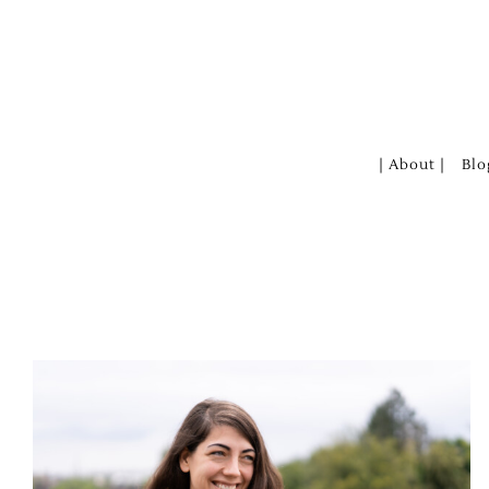
Zum
Inhalt
springen
| About |
Blo