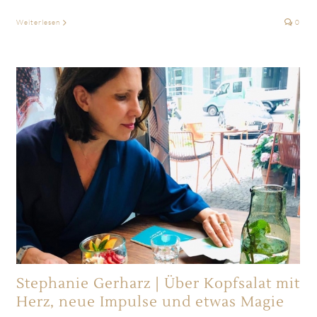
Weiterlesen
0
Stephanie Gerharz | Über Kopfsalat mit
Herz, neue Impulse und etwas Magie