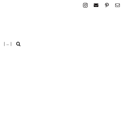
| … |