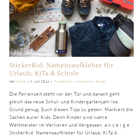
StickerKid: Namensaufkleber für
Urlaub, KiTa & Schule
Von
Sabine
|
8. Juli 2018
|
Fundstücke
,
Kooperation
,
Reisen
Die Ferienzeit steht vor der Tür und danach geht
gleich das neue Schul- und Kindergartenjahr los.
Grund genug, Euch diesen Tipp zu geben: Markiert die
Sachen eurer Kids. Denn Kinder sind wahre
Weltmeister im Verlieren und Vergessen. a n z e i g e
StickerKid: Namensaufkleber für Urlaub, KiTa &
...