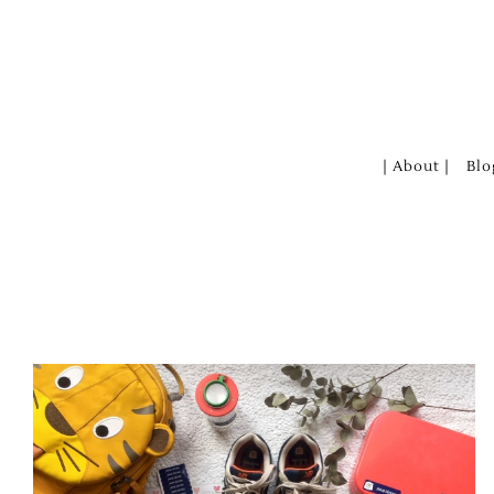
Zum
Inhalt
springen
| About |
Blo