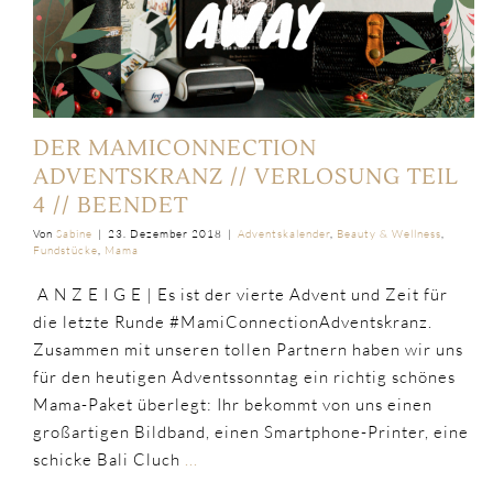
DER MAMICONNECTION
ADVENTSKRANZ // VERLOSUNG TEIL
4 // BEENDET
Von
Sabine
|
23. Dezember 2018
|
Adventskalender
,
Beauty & Wellness
,
Fundstücke
,
Mama
A N Z E I G E | Es ist der vierte Advent und Zeit für
die letzte Runde #MamiConnectionAdventskranz.
Zusammen mit unseren tollen Partnern haben wir uns
für den heutigen Adventssonntag ein richtig schönes
Mama-Paket überlegt: Ihr bekommt von uns einen
großartigen Bildband, einen Smartphone-Printer, eine
schicke Bali Cluch
...