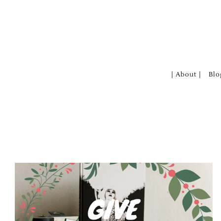
Zum
Inhalt
springen
| About |
Blo