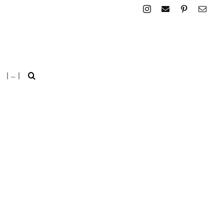
| … |