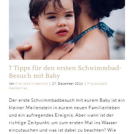
7 Tipps für den ersten Schwimmbad-
Besuch mit Baby
Von
Charlotte Hildebrand
|
27. Dezember 2018
|
Freizeitspaß
,
Gastbeitrag
Der erste Schwimmbadbesuch mit eurem Baby ist ein
kleiner Meilenstein in eurem neuen Familienleben
und ein aufregendes Ereignis. Aber wann ist der
richtige Zeitpunkt, um zum ersten Mal ins Wasser
einzutauchen und was ist dabei zu beachten? Wie