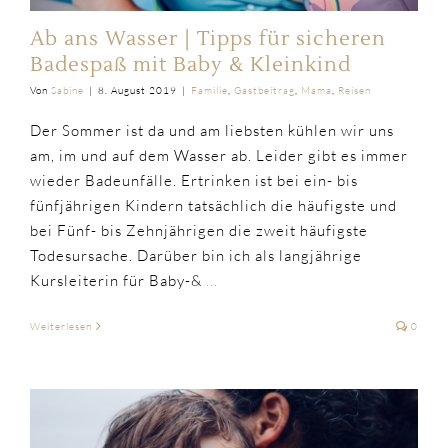
Ab ans Wasser | Tipps für sicheren
Badespaß mit Baby & Kleinkind
Von
Sabine
|
8. August 2019
|
Familie
,
Gastbeitrag
,
Mama
,
Reisen
Der Sommer ist da und am liebsten kühlen wir uns
am, im und auf dem Wasser ab. Leider gibt es immer
wieder Badeunfälle. Ertrinken ist bei ein- bis
fünfjährigen Kindern tatsächlich die häufigste und
bei Fünf- bis Zehnjährigen die zweit häufigste
Todesursache. Darüber bin ich als langjährige
Kursleiterin für Baby-&
...
Weiterlesen
0