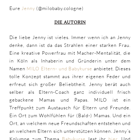
Eure
Jenny
(@milobaby.cologne)
DIE AUTORIN
Die liebe Jenny ist vieles. Immer wenn ich an Jenny
denke, dann ist da das Strahlen einer starken Frau.
Eine kreative Powerfrau mit Macher-Mentalität, die
in Köln als Inhaberin und Gründerin unter dem
Namen
MILO Eltern- und Babykurse
anbietet. Dieses
tolle Konzept stammt aus ihrer eigenen Feder und
erfreut sich großer Beliebtheit. Jenny berät auch
selber als Eltern-Coach ganz individuell frisch
gebackene Mamas und Papas. MILO ist ein
Treffpunkt zum Austausch für Eltern und Freunde.
Ein Ort zum Wohlfühlen für (Bald-) Mamas. Und ein
Ort, an welchem neue Freundschaften entstehen und
an welchem Eltern sich unterstützen können. Jenny´s
Kolumne zum Thema
Babykurse
lest ihr
hier.
Und