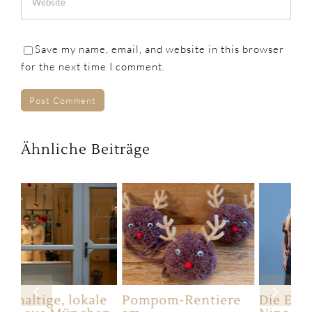
Save my name, email, and website in this browser
for the next time I comment.
Ähnliche Beiträge
le
Pompom-Rentiere
Die Eulen-Mamas:
Di