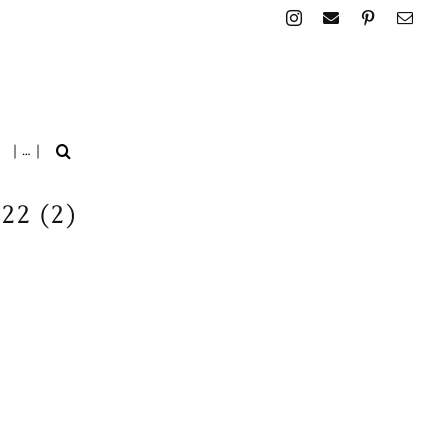
| … |
22 (2)