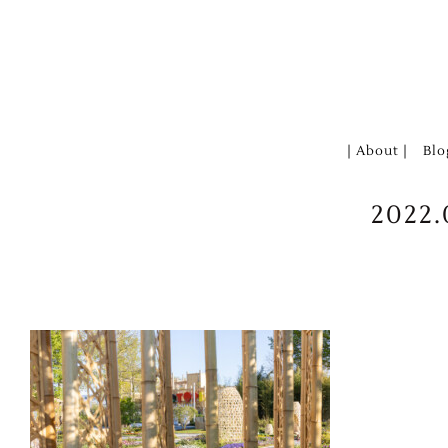
Zum
Inhalt
springen
| About |
Blo
2022.