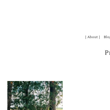
Zum
Inhalt
springen
| About |
Blo
P