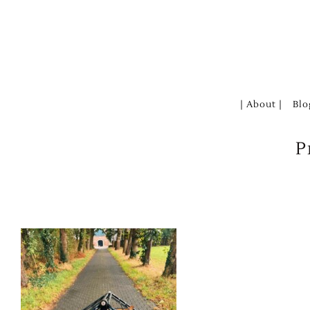
Zum
Inhalt
springen
| About |
Blo
P