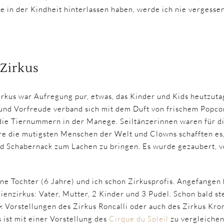
 in der Kindheit hinterlassen haben, werde ich nie vergesse
 Zirkus
irkus war Aufregung pur, etwas, das Kinder und Kids heutzut
und Vorfreude verband sich mit dem Duft von frischem Popco
die Tiernummern in der Manege. Seiltänzerinnen waren für di
re die mutigsten Menschen der Welt und Clowns schafften es
und Schabernack zum Lachen zu bringen. Es wurde gezaubert, 
ne Tochter (6 Jahre) und ich schon Zirkusprofis. Angefangen
ienzirkus: Vater, Mutter, 2 Kinder und 3 Pudel. Schon bald st
k Vorstellungen des Zirkus Roncalli oder auch des Zirkus Kro
 ist mit einer Vorstellung des
Cirque du Soleil
zu vergleichen