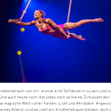
Kindheitstraum von mir: einmal eine Seiltänzerin zu sein und 
 Und auch heute noch löst jedes noch so kleine Zirkuszelt den
se magische Welt voller Farben, Licht und Akrobatik. Angesic
meines Alters) wird es wohl ein Kindheitstraum bleiben, doch 