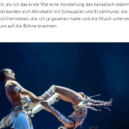
alt, als ich das erste Mal eine Vorstellung des kanadisch-stäm
 verbanden sich Akrobatik mit Schauspiel und Erzählkunst, di
chillerndsten, die ich je gesehen hatte und die Musik unterst
 uns auf die Bühne brachten.