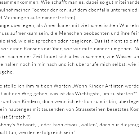
usammenkommen. Wie schafft man es, dabei so gut miteinan
hulhof meiner Tochter denken, auf dem ebenfalls unterschiedl
nd Meinungen aufeinandertreffen).
ange überlegen, als Amerikaner mit vietnamesischen Wurzeln
muss aufmerksam sein, die Menschen beobachten und ihre fe
e sind, wie sie sprechen oder reagieren. Das ist nicht so ein
n wir einen Konsens darüber, wie wir miteinander umgehen. N
er nach einer Zeit findet sich alles zusammen, wie Wasser un
e hallen noch in mir nach und ich überprüfe mich selbst, wie i
ugehe.
e stelle ich ihm mit den Worten „Wenn Kinder Artisten werde
t auf den Weg geben, was ist das Wichtigste, um zu starten?“ 
rund von Kindern, doch wenn ich ehrlich zu mir bin, überlege
n ein hautenges mit tausenden von Strasssteinen besetztes Ko
ist Stretch ?)
ohnny’s Antwort, „jeder kann etwas „wollen“, doch nur diejeni
aft tun, werden erfolgreich sein.“