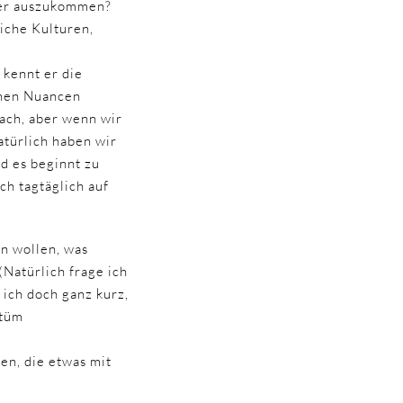
der auszukommen?
iche Kulturen,
 kennt er die
inen Nuancen
fach, aber wenn wir
atürlich haben wir
d es beginnt zu
ch tagtäglich auf
n wollen, was
(Natürlich frage ich
 ich doch ganz kurz,
stüm
gen, die etwas mit