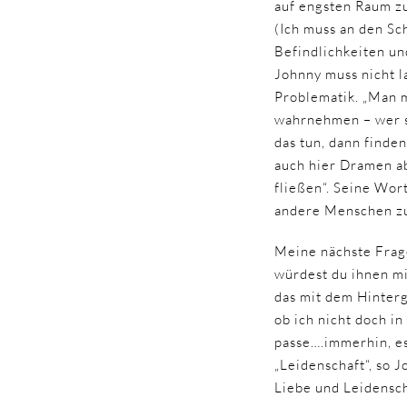
auf engsten Raum z
(Ich muss an den Sc
Befindlichkeiten u
Johnny muss nicht l
Problematik. „Man 
wahrnehmen – wer si
das tun, dann finde
auch hier Dramen ab
fließen“. Seine Wort
andere Menschen z
Meine nächste Frag
würdest du ihnen mi
das mit dem Hinterg
ob ich nicht doch i
passe….immerhin, es 
„Leidenschaft“, so J
Liebe und Leidensch