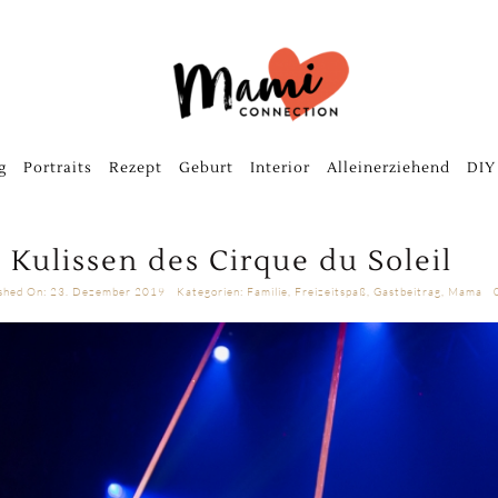
g
Portraits
Rezept
Geburt
Interior
Alleinerziehend
DIY
 Kulissen des Cirque du Soleil
ished On: 23. Dezember 2019
Kategorien:
Familie
,
Freizeitspaß
,
Gastbeitrag
,
Mama