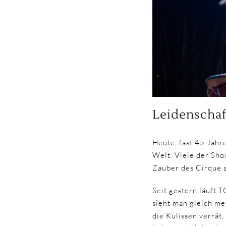
Leidenschaf
Heute, fast 45 Jahr
Welt. Viele der Sh
Zauber des Cirque 
Seit gestern läuft 
sieht man gleich me
die Kulissen verrät,