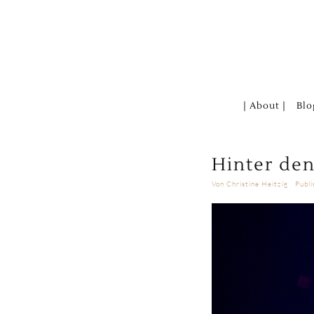
Zum
Inhalt
springen
| About |
Blo
Hinter den
Von
Christine Heitzig
Publ