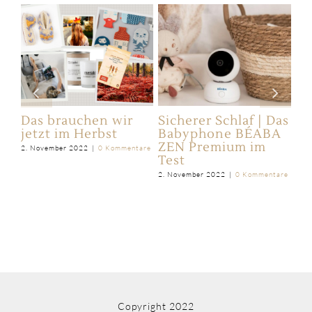
ie
Das brauchen wir
Sicherer Schlaf | Das
Ic
jetzt im Herbst
Babyphone BÉABA
La
ZEN Premium im
ei
2. November 2022
|
0 Kommentare
Test
(u
2. November 2022
|
0 Kommentare
25.
Copyright 2022