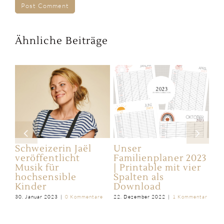
Ähnliche Beiträge
Schweizerin Jaël
Unser
De
veröffentlicht
Familienplaner 2023
Va
Musik für
| Printable mit vier
13.
e
hochsensible
Spalten als
Kom
Kinder
Download
30. Januar 2023
|
0 Kommentare
22. Dezember 2022
|
1 Kommentar