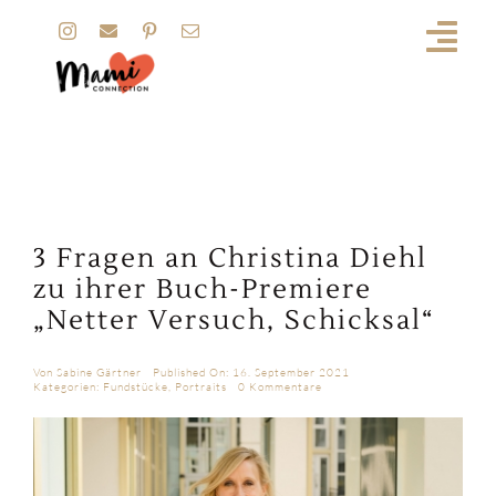
Zum
Inhalt
springen
3 Fragen an Christina Diehl
zu ihrer Buch-Premiere
„Netter Versuch, Schicksal“
Von
Sabine Gärtner
Published On: 16. September 2021
on
Kategorien:
Fundstücke
,
Portraits
0 Kommentare
3
Fragen
an
Christina
Diehl
zu
ihrer