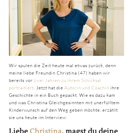
Buch-
Premiere
„Netter
Versuch,
Schicksal“
Wir spulen die Zeit heute mal etwas zurück, denn
meine liebe Freundin Christina (47) haben wir
bereits vor
zwei Jahren zu ihrem Schicksal
portraitiert
. Jetzt hat die
Autorin und Coachin
ihre
Geschichte in ein Buch gepackt. Wie es dazu kam
und was Christina Gleichgesinnten mit unerfülltem
Kinderwunsch auf den Weg geben möchte, erzählt
sie uns heute im Interview:
Liebe
Christina
, magst du deine