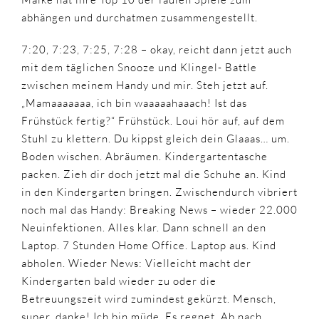
abhängen und durchatmen zusammengestellt.
7:20, 7:23, 7:25, 7:28 – okay, reicht dann jetzt auch
mit dem täglichen Snooze und Klingel- Battle
zwischen meinem Handy und mir. Steh jetzt auf.
„Mamaaaaaaa, ich bin waaaaahaaach! Ist das
Frühstück fertig?“ Frühstück. Loui hör auf, auf dem
Stuhl zu klettern. Du kippst gleich dein Glaaas… um.
Boden wischen. Abräumen. Kindergartentasche
packen. Zieh dir doch jetzt mal die Schuhe an. Kind
in den Kindergarten bringen. Zwischendurch vibriert
noch mal das Handy: Breaking News – wieder 22.000
Neuinfektionen. Alles klar. Dann schnell an den
Laptop. 7 Stunden Home Office. Laptop aus. Kind
abholen. Wieder News: Vielleicht macht der
Kindergarten bald wieder zu oder die
Betreuungszeit wird zumindest gekürzt. Mensch,
super, danke! Ich bin müde. Es regnet. Ab nach