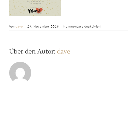
für
Von
dave
|
29. November 2019
|
Kommentare deaktiviert
b2ap3_large_Lesung_
Über den Autor:
dave