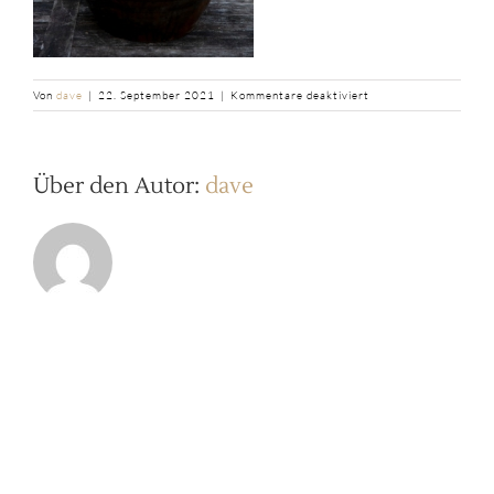
für
Von
dave
|
22. September 2021
|
Kommentare deaktiviert
b2ap3_thumbnail_Moh
Pesto-
grun-
Mohren-
Über den Autor:
dave
Schussel_saintjohn-
2