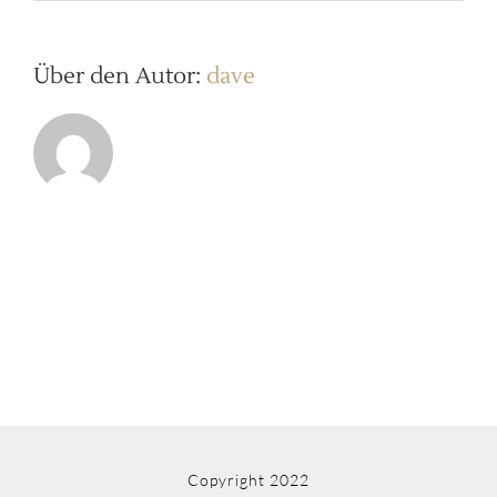
b2ap3_large_Mohren-
Pesto-
grun-
Zutaten_saintjohn-
Über den Autor:
dave
0-
TITEL
Copyright 2022