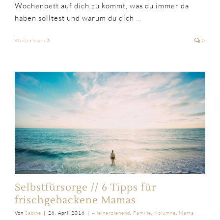
Wochenbett auf dich zu kommt, was du immer da
haben solltest und warum du dich
...
Weiterlesen
0
Selbstfürsorge // 6 Tipps für
frischgebackene Mamas
Von
Sabine
|
28. April 2018
|
Alleinerziehend
,
Familie
,
Kolumne
,
Mama