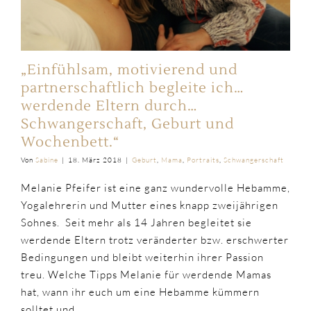
„Einfühlsam, motivierend und
partnerschaftlich begleite ich…
werdende Eltern durch…
Schwangerschaft, Geburt und
Wochenbett.“
Von
Sabine
|
18. März 2018
|
Geburt
,
Mama
,
Portraits
,
Schwangerschaft
Melanie Pfeifer ist eine ganz wundervolle Hebamme,
Yogalehrerin und Mutter eines knapp zweijährigen
Sohnes. Seit mehr als 14 Jahren begleitet sie
werdende Eltern trotz veränderter bzw. erschwerter
Bedingungen und bleibt weiterhin ihrer Passion
treu. Welche Tipps Melanie für werdende Mamas
hat, wann ihr euch um eine Hebamme kümmern
solltet und
...