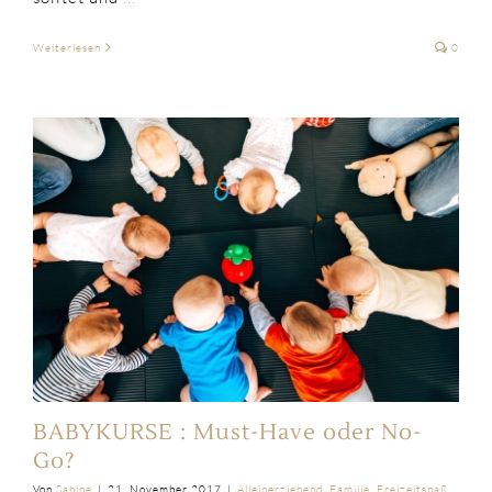
Weiterlesen
0
BABYKURSE : Must-Have oder No-
Go?
Von
Sabine
|
21. November 2017
|
Alleinerziehend
,
Familie
,
Freizeitspaß
,