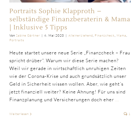
Portraits Sophie Klapproth –
selbständige Finanzberaterin & Mama
| Inklusive 5 Tipps
Von
Sabine Gärtner
|
6. Mai 2020
|
Alleinerziehend
,
Finanzcheck
,
Mama
,
Portraits
Heute startet unsere neue Serie „Finanzcheck – Frau
spricht drüber“. Warum wir diese Serie machen?
Weil wir gerade in wirtschaftlich unruhigen Zeiten
wie der Corona-Krise und auch grundsätzlich unser
Geld in Sicherheit wissen wollen. Aber, wie geht´s
jetzt finanziell weiter? Keine Ahnung! Für uns sind
Finanzplanung und Versicherungen doch eher
...
Weiterlesen
1