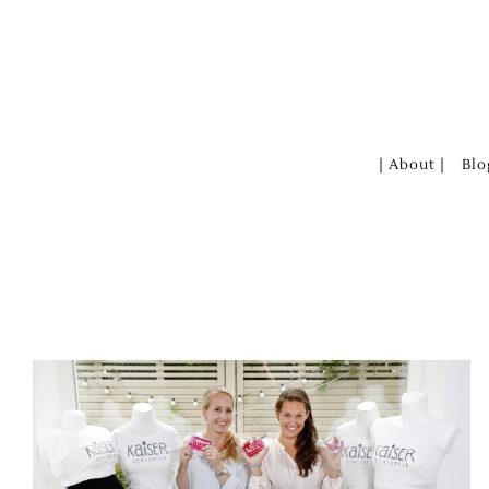
Zum
Inhalt
springen
| About |
Blo