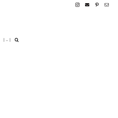
| … |