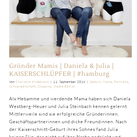
Gründer Mamis | Daniela & Julia |
KAISERSCHLÜPFER | #hamburg
Von
Charlotte Hildebrand
|
11. September 2018
|
Geburt
,
Mama
,
Portraits
,
Schwangerschaft
,
Shopping
,
Städte Edition
Als Hebamme und werdende Mama haben sich Daniela
Westberg-Heuer und Julia Steinbach kennen gelernt.
Mittlerweile sind sie erfolgreiche Gründerinnen,
Geschäftspartnerinnen und dicke Freundinnen. Nach
der Kaiserschnitt-Geburt ihres Sohnes fand Julia
keinen Slip, der nicht auf ihre Narbe gedrückt und