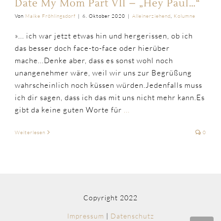
Date My Mom Part VII – „Hey Paul…“
Von
Maike Fröhlingsdorf
|
6. Oktober 2020
|
Alleinerziehend
,
Kolumne
»... ich war jetzt etwas hin und hergerissen, ob ich
das besser doch face-to-face oder hierüber
mache...Denke aber, dass es sonst wohl noch
unangenehmer wäre, weil wir uns zur Begrüßung
wahrscheinlich noch küssen würden.Jedenfalls muss
ich dir sagen, dass ich das mit uns nicht mehr kann.Es
gibt da keine guten Worte für
...
Weiterlesen
0
Copyright 2022
Impressum
|
Datenschutz
Nac