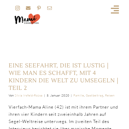
Zum
Inhalt
springen
Travel
EINE SEEFAHRT, DIE IST LUSTIG |
WIE MAN ES SCHAFFT, MIT 4
KINDERN DIE WELT ZU UMSEGELN |
TEIL 2
Von
Silvia Irsfeld-Rozsa
|
3. Januar 2020
|
Familie
,
Gastbeitrag
,
Reisen
Vierfach-Mama Aline (42) ist mit ihrem Partner und
ihren vier Kindern seit zweieinhalb Jahren auf
Segel-Weltreise unterwegs. Im zweiten Teil des
Interviews berichtet sie über magische Momente