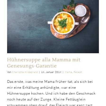
Hühnersuppe alla Mamma mit
Genesungs-Garantie
Von
Charlotte Hildebrand
|
18. Januar 2019
|
Mama
,
Rezept
Das erste, was meine Mama früher tat, als sich bei
mir eine Erkältung ankündigte, war eine
Hühnersuppe kochen. Und ich habe den Geschmack
noch heute auf der Zunge. Kleine Fettäuglein
schwammen oben drauf, das Fleisch war ganz zart