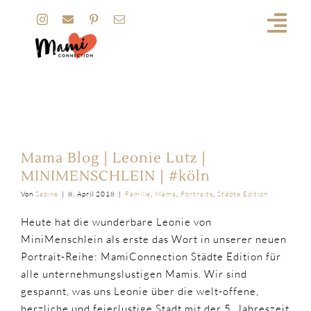
Zum
Inhalt
springen
Stadt
Mama Blog | Leonie Lutz |
MINIMENSCHLEIN | #köln
Von
Sabine
|
8. April 2018
|
Familie
,
Mama
,
Portraits
,
Städte Edition
Heute hat die wunderbare Leonie von
MiniMenschlein als erste das Wort in unserer neuen
Portrait-Reihe: MamiConnection Städte Edition für
alle unternehmungslustigen Mamis. Wir sind
gespannt, was uns Leonie über die welt-offene,
herzliche und feierlustige Stadt mit der 5. Jahreszeit