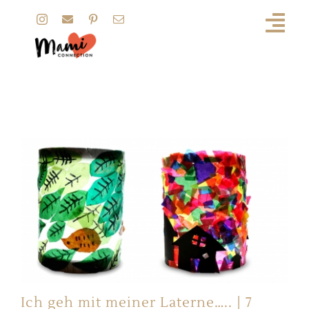
Zum
Inhalt
springen
St. Martin
Ich geh mit meiner Laterne….. | 7