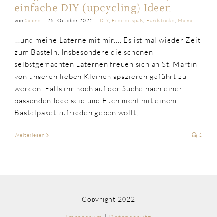
einfache DIY (upcycling) Ideen
Von
Sabine
|
25. Oktober 2022
|
DIY
,
Freizeitspaß
,
Fundstücke
,
Mama
...und meine Laterne mit mir.... Es ist mal wieder Zeit
zum Basteln. Insbesondere die schönen
selbstgemachten Laternen freuen sich an St. Martin
von unseren lieben Kleinen spazieren geführt zu
werden. Falls ihr noch auf der Suche nach einer
passenden Idee seid und Euch nicht mit einem
Bastelpaket zufrieden geben wollt,
...
Weiterlesen
2
Copyright 2022
Impressum
|
Datenschutz