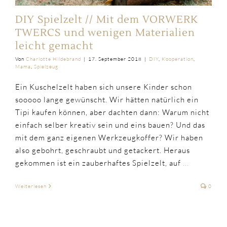
DIY Spielzelt // Mit dem VORWERK
TWERCS und wenigen Materialien
leicht gemacht
Von
Charlotte Hildebrand
|
17. September 2018
|
DIY
,
Kooperation
,
Mama
,
Spielzeug
Ein Kuschelzelt haben sich unsere Kinder schon
sooooo lange gewünscht. Wir hätten natürlich ein
Tipi kaufen können, aber dachten dann: Warum nicht
einfach selber kreativ sein und eins bauen? Und das
mit dem ganz eigenen Werkzeugkoffer? Wir haben
also gebohrt, geschraubt und getackert. Heraus
gekommen ist ein zauberhaftes Spielzelt, auf
...
Weiterlesen
0