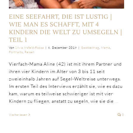
EINE SEEFAHRT, DIE IST LUSTIG |
WIE MAN ES SCHAFFT, MIT 4
KINDERN DIE WELT ZU UMSEGELN |
TEIL 1
Von
Silvia Irsfeld-Rozsa
|
6. Dezember 2019
|
Gastbeitrag
,
Mama
,
Portraits
,
Reisen
Vierfach-Mama Aline (42) ist mit ihrem Partner und
ihren vier Kindern im Alter von 3 bis 11 seit
zweieinhalb Jahren auf Segel-Weltreise unterwegs.
Im ersten Teil des Interviews erzählt sie, wie es dazu
kam, warum es teilweise schwieriger ist mit vier
Kindern zu fliegen, anstatt zu segeln, wie sie die
...
Weiterlesen
0