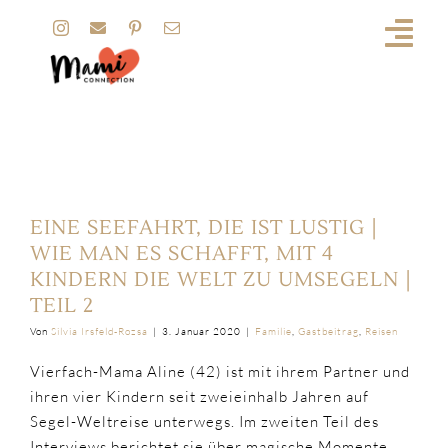
Zum
Inhalt
springen
Segeln
EINE SEEFAHRT, DIE IST LUSTIG |
WIE MAN ES SCHAFFT, MIT 4
KINDERN DIE WELT ZU UMSEGELN |
TEIL 2
Von
Silvia Irsfeld-Rozsa
|
3. Januar 2020
|
Familie
,
Gastbeitrag
,
Reisen
Vierfach-Mama Aline (42) ist mit ihrem Partner und
ihren vier Kindern seit zweieinhalb Jahren auf
Segel-Weltreise unterwegs. Im zweiten Teil des
Interviews berichtet sie über magische Momente