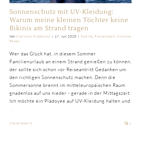
Sonnenschutz mit UV-Kleidung:
Warum meine kleinen Töchter keine
Bikinis am Strand tragen
Von
Charlotte Hildebrand
|
17. Juli 2020
|
Familie
,
Freizeitspaß
,
Kolumne
,
Reisen
Wer das Glück hat, in diesem Sommer
Familienurlaub an einem Strand genießen zu können,
der sollte sich schon vor Reiseantritt Gedanken um
den richtigen Sonnenschutz machen. Denn die
Sommersonne brennt im mitteleuropäischen Raum
gnadenlos auf uns nieder - gerade in der Mittagszeit.
Ich möchte ein Plädoyee auf UV-Kleidung halten und
...
Weiterlesen
1