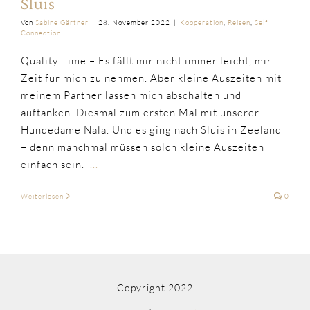
Sluis
Von
Sabine Gärtner
|
28. November 2022
|
Kooperation
,
Reisen
,
Self
Connection
Quality Time – Es fällt mir nicht immer leicht, mir
Zeit für mich zu nehmen. Aber kleine Auszeiten mit
meinem Partner lassen mich abschalten und
auftanken. Diesmal zum ersten Mal mit unserer
Hundedame Nala. Und es ging nach Sluis in Zeeland
– denn manchmal müssen solch kleine Auszeiten
einfach sein.
...
Weiterlesen
0
Copyright 2022