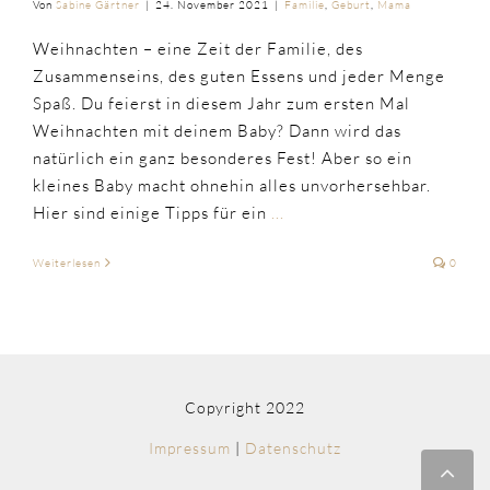
Von
Sabine Gärtner
|
24. November 2021
|
Familie
,
Geburt
,
Mama
Weihnachten – eine Zeit der Familie, des
Zusammenseins, des guten Essens und jeder Menge
Spaß. Du feierst in diesem Jahr zum ersten Mal
Weihnachten mit deinem Baby? Dann wird das
natürlich ein ganz besonderes Fest! Aber so ein
kleines Baby macht ohnehin alles unvorhersehbar.
Hier sind einige Tipps für ein
...
Weiterlesen
0
Copyright 2022
Impressum
|
Datenschutz
Nac
obe